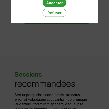
Accepter
Refuser
Description
Mettre en favoris
Collagene
et
Merchandising
Sessions
recommandées
Sed ut perspiciatis unde omnis iste natus
error sit voluptatem accusantium doloremque
laudantium, totam rem aperiam, eaque ipsa
quae ab illo inventore veritatis et quasi