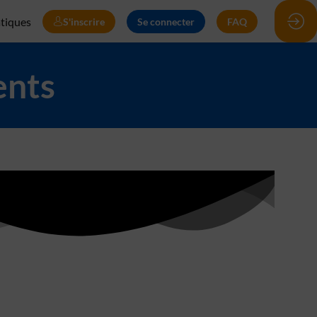
atiques
S'inscrire
Se connecter
FAQ
ents