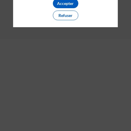
Accepter
Refuser
Description
Spin
Master
est
une
multinationale
Canadienne
qui
fabrique
les
jouets
des
marques
Melissa
&
Doug,
Gund,