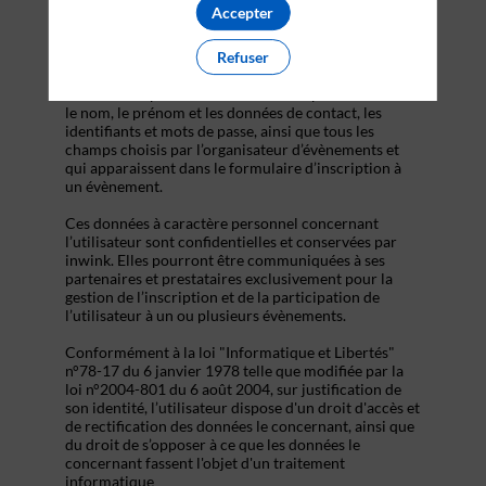
s’inscrire à un évènement, d’accéder au site d’un
Accepter
évènement, et de consulter les informations relatives
à l’organisation pratique et logistique d’un
Refuser
évènement.
Les données personnelles recueillies par inwink sont
le nom, le prénom et les données de contact, les
identifiants et mots de passe, ainsi que tous les
champs choisis par l’organisateur d’évènements et
qui apparaissent dans le formulaire d’inscription à
un évènement.
Ces données à caractère personnel concernant
l’utilisateur sont confidentielles et conservées par
inwink. Elles pourront être communiquées à ses
partenaires et prestataires exclusivement pour la
gestion de l’inscription et de la participation de
l’utilisateur à un ou plusieurs évènements.
Conformément à la loi "Informatique et Libertés"
n°78-17 du 6 janvier 1978 telle que modifiée par la
loi n°2004-801 du 6 août 2004, sur justification de
son identité, l’utilisateur dispose d'un droit d'accès et
de rectification des données le concernant, ainsi que
du droit de s’opposer à ce que les données le
concernant fassent l'objet d'un traitement
informatique