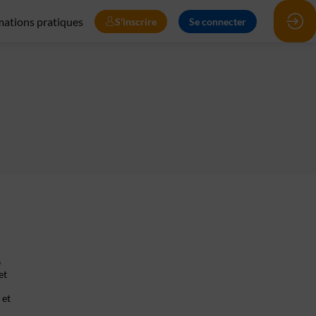
mations pratiques
S'inscrire
Se connecter
e
et
 et