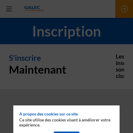
Inscription
S'inscrire
Les
inscrip
Maintenant
sont
closes.
A propos des cookies sur ce site
Ce site utilise des cookies visant à améliorer votre
expérience.