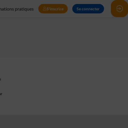
mations pratiques
S'inscrire
Se connecter
m
ar