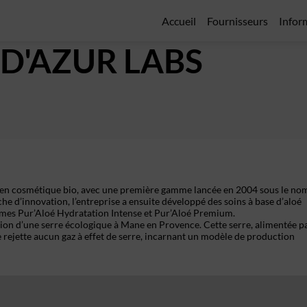
Accueil
Fournisseurs
Infor
 D'AZUR LABS
vera en cosmétique bio, avec une première gamme lancée en 2004 sous le no
he d’innovation, l’entreprise a ensuite développé des soins à base d’aloé
ammes Pur’Aloé Hydratation Intense et Pur’Aloé Premium.
éation d’une serre écologique à Mane en Provence. Cette serre, alimentée p
e rejette aucun gaz à effet de serre, incarnant un modèle de production