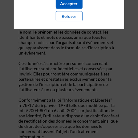
s’inscrire à un évènement, d’accéder au site d’un
Accepter
évènement, et de consulter les informations relatives
à l’organisation pratique et logistique d’un
Refuser
évènement.
Les données personnelles recueillies par inwink sont
le nom, le prénom et les données de contact, les
identifiants et mots de passe, ainsi que tous les
champs choisis par l’organisateur d’évènements et
qui apparaissent dans le formulaire d’inscription à
un évènement.
Ces données à caractère personnel concernant
l’utilisateur sont confidentielles et conservées par
inwink. Elles pourront être communiquées à ses
partenaires et prestataires exclusivement pour la
gestion de l’inscription et de la participation de
l’utilisateur à un ou plusieurs évènements.
Conformément à la loi "Informatique et Libertés"
n°78-17 du 6 janvier 1978 telle que modifiée par la
loi n°2004-801 du 6 août 2004, sur justification de
son identité, l’utilisateur dispose d'un droit d'accès et
de rectification des données le concernant, ainsi que
du droit de s’opposer à ce que les données le
concernant fassent l'objet d'un traitement
informatique