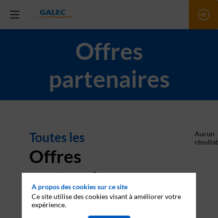
Offres
partenaires
Toutes les
Aucun
résultat
Offres
partenaires
A propos des cookies sur ce site
Ce site utilise des cookies visant à améliorer votre
expérience.