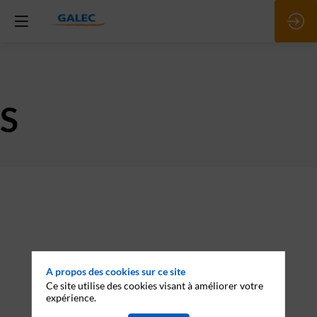
AS
Description
Esselte
SAS
appartenant
à
ACCO
BRANDS,
A propos des cookies sur ce site
est
Ce site utilise des cookies visant à améliorer votre
un
expérience.
des
leaders