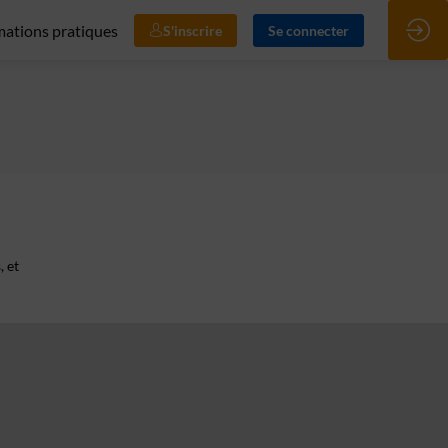
mations pratiques
S'inscrire
Se connecter
, et