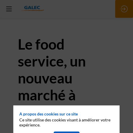
Le food
service, un
nouveau
marché à
investir
A propos des cookies sur ce site
Ce site utilise des cookies visant à améliorer votre
1 oct. 2024
|
15:45
-
16:05
expérience.