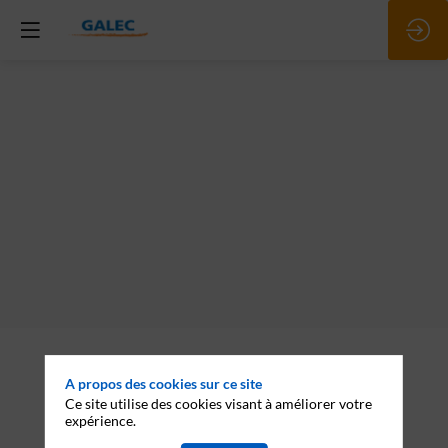
Description
A propos des cookies sur ce site
Fermiers
du
Ce site utilise des cookies visant à améliorer votre
Sud-
expérience.
Ouest,