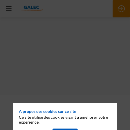
Description
A propos des cookies sur ce site
Notre
belle
Ce site utilise des cookies visant à améliorer votre
histoire
expérience.
commence